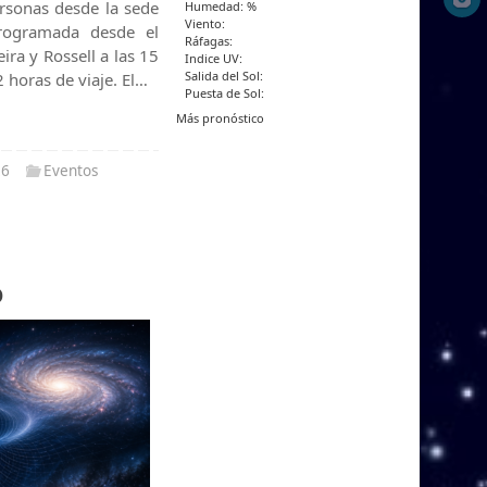
rsonas desde la sede
Humedad: %
Viento:
programada desde el
Ráfagas:
ira y Rossell a las 15
Indice UV:
Salida del Sol:
horas de viaje. El…
Puesta de Sol:
Más pronóstico
26
Eventos
o