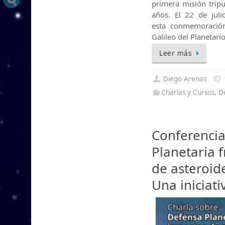
primera misión trip
años. El 22 de jul
esta conmemoración
Galileo del Planetar
Leer más
Diego Arenas
Charlas y Cursos
,
D
Conferencia
Planetaria 
de asteroid
Una iniciati