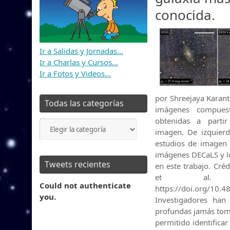
conocida.
Ir a Salidas y Jornadas...
Ir a Charlas y Cursos...
Ir a Fotos y Videos...
por Shreejaya Karan
Todas las categorías
imágenes compues
obtenidas a partir
Todas
imagen. De izquier
las
estudios de imagen 
categorías
imágenes DECaLS y l
Tweets recientes
en este trabajo. Cré
et al. 
Could not authenticate
https://doi.org/10.
you.
Investigadores han
profundas jamás toma
permitido identificar