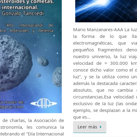
Mario Manzanares-AAA La luz 
la forma de lo que lla
electromagnéticas, que vi
pequeños fragmentos deno
nuestro universo, la luz via
velocidad de ≈ 300.000 km/
conoce dicho valor como el d
luz”, y se la utiliza como un
además la destacada caracterí
absoluto, que no cambia c
circunstancias.Esa velocidad
exclusivo de la luz (las onda
ejemplo, se desplazan a la m
que es…
 de charlas, la Asociación de
stronomía, les comunica la
Leer más
elebrando el “Día Internacional