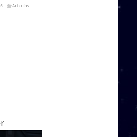
26
Articulos
or