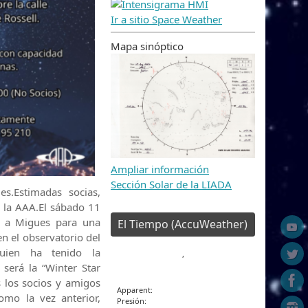
Ir a sitio Space Weather
Mapa sinóptico
Ampliar información
Sección Solar de la LIADA
es.Estimadas socias,
e la AAA.El sábado 11
z a Migues para una
El Tiempo (AccuWeather)
n el observatorio del
uien ha tenido la
,
 será la “Winter Star
 los socios y amigos
Apparent:
omo la vez anterior,
Presión: