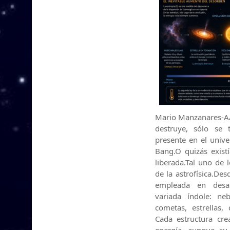
Mario Manzanares-AAA
destruye, sólo se 
presente en el unive
Bang.O quizás existí
liberada.Tal uno de 
de la astrofísica.De
empleada en desar
variada índole: neb
cometas, estrellas,
Cada estructura cr