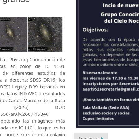
tha , Phys.org Comparación de
tas en color de IC 1101
 de diferentes estudios de
da a derecha: SDSS DR16, los
DESI Legacy DR9 basados ​​en
os datos INT/WFC presentados
dito: Carlos Marrero-de la Rosa
(2026). DOI:
48550/arXiv.2607.15340
 obtenido las imágenes más
das de IC 1101, lo que les ha
 el borde exterior de la galaxia
Leer más