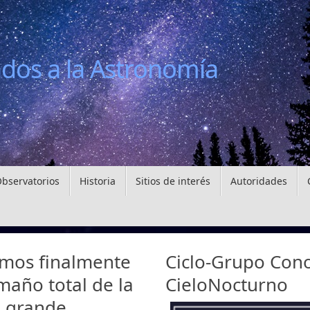
ados a la Astronomía
bservatorios
Historia
Sitios de interés
Autoridades
omos finalmente
Ciclo-Grupo Con
maño total de la
CieloNocturno
s grande