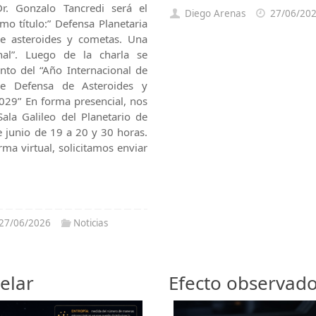
Dr. Gonzalo Tancredi será el
Diego Arenas
27/06/20
omo título:” Defensa Planetaria
de asteroides y cometas. Una
ional”. Luego de la charla se
ento del “Año Internacional de
re Defensa de Asteroides y
029” En forma presencial, nos
ala Galileo del Planetario de
 junio de 19 a 20 y 30 horas.
rma virtual, solicitamos enviar
27/06/2026
Noticias
elar
Efecto observad