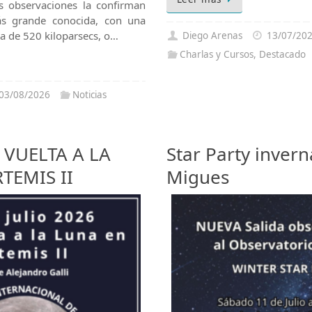
s observaciones la confirman
s grande conocida, con una
a de 520 kiloparsecs, o…
Diego Arenas
13/07/20
Charlas y Cursos
,
Destacado
03/08/2026
Noticias
VUELTA A LA
Star Party invern
TEMIS II
Migues