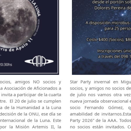
socios, amigos NO socios y
Star Party invernal en Migu
La Asociación de Aficionados a
socios, y amigos no socios d
invita a participar de la cuarta
de julio nos vamos otra ve
tre. El 20 de julio se cumplen
nueva jornada observacional e
da de la Humanidad a la Luna
socio Fernando Gómez, q
 decisión de la ONU, ese día se
amabilidad de invitarnos.Esta
ternacional de la Luna. Este
Party 2026” de la AAA. Todos
or la Misión Artemis II, la
no socios están invitados. C