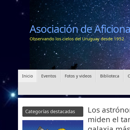
Saltar
al
contenido
Asociación de Aficion
Observando los cielos del Uruguay desde 1952
Saltar
Inicio
Eventos
Fotos y videos
Biblioteca
O
al
contenido
Los astrón
Categorías destacadas
miden el ta
galaxia má