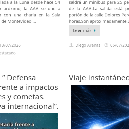
ulada a la Luna desde hace 54
saldrá un minibus para 25 pe
io próximo, la AAA se une a
de la AAA.La salida está 
 con una charla en la Sala
portón de la calle Dolores Pere
io de Montevideo,…
horas.Son aproximadamente 2 
Leer más
13/07/2026
Diego Arenas
06/07/20
estacado
 ” Defensa
Viaje instantáne
frente a impactos
es y cometas.
va internacional”.