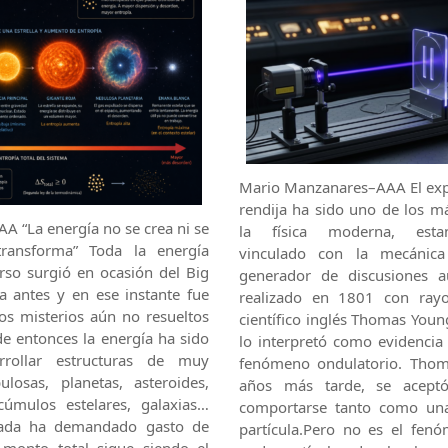
Mario Manzanares–AAA El exp
rendija ha sido uno de los m
 “La energía no se crea ni se
la física moderna, esta
transforma” Toda la energía
vinculado con la mecánica
rso surgió en ocasión del Big
generador de discusiones a
a antes y en ese instante fue
realizado en 1801 con ray
los misterios aún no resueltos
científico inglés Thomas You
sde entonces la energía ha sido
lo interpretó como evidencia
rollar estructuras de muy
fenómeno ondulatorio. Tho
ulosas, planetas, asteroides,
años más tarde, se acept
 cúmulos estelares, galaxias…
comportarse tanto como u
eada ha demandado gasto de
partícula.Pero no es el fen