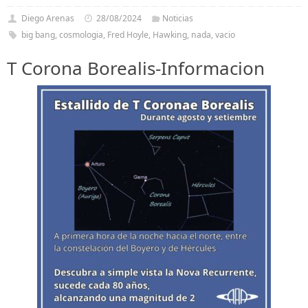
Diego Arenas
28/08/2024
Noticias
big bang
,
cosmologia
,
Fred Hoyle
,
Hawking
,
nada
,
vacio
T Corona Borealis-Informacion