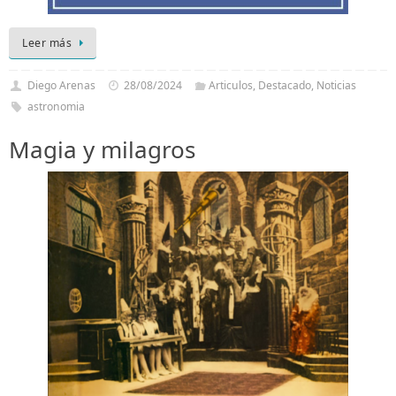
Leer más
Diego Arenas
28/08/2024
Articulos
,
Destacado
,
Noticias
astronomia
Magia y milagros