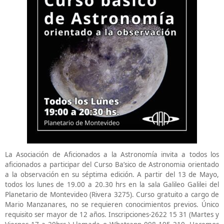
La Asociación de Aficionados a la Astronomía invita a todos los
aficionados a participar del Curso Ba’sico de Astronomia orientado
a la observación en su séptima edición. A partir del 13 de Mayo,
todos los lunes de 19.00 a 20.30 hrs en la sala Galileo Galilei del
Planetario de Montevideo (Rivera 3275). Curso gratuito a cargo de
Mario Manzanares, no se requieren conocimientos previos. Único
requisito ser mayor de 12 años. Inscripciones-2622 15 31 (Martes y