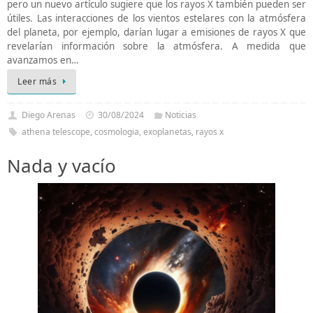
pero un nuevo artículo sugiere que los rayos X también pueden ser
útiles. Las interacciones de los vientos estelares con la atmósfera
del planeta, por ejemplo, darían lugar a emisiones de rayos X que
revelarían información sobre la atmósfera. A medida que
avanzamos en…
Leer más
Diego Arenas
30/08/2024
Noticias
athena telescope
,
cosmologia
,
exoplanetas
,
rayos x
Nada y vacío