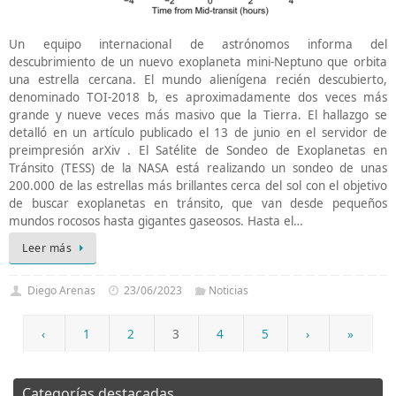
Un equipo internacional de astrónomos informa del
descubrimiento de un nuevo exoplaneta mini-Neptuno que orbita
una estrella cercana. El mundo alienígena recién descubierto,
denominado TOI-2018 b, es aproximadamente dos veces más
grande y nueve veces más masivo que la Tierra. El hallazgo se
detalló en un artículo publicado el 13 de junio en el servidor de
preimpresión arXiv . El Satélite de Sondeo de Exoplanetas en
Tránsito (TESS) de la NASA está realizando un sondeo de unas
200.000 de las estrellas más brillantes cerca del sol con el objetivo
de buscar exoplanetas en tránsito, que van desde pequeños
mundos rocosos hasta gigantes gaseosos. Hasta el…
Leer más
Diego Arenas
23/06/2023
Noticias
‹
1
2
3
4
5
›
»
Categorías destacadas