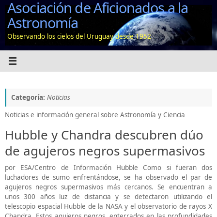
Asociación de Aficionados a la
Saltar
al
Astronomía
contenido
Observando los cielos del Uruguay desde 1952
Categoría:
Noticias
Noticias e información general sobre Astronomía y Ciencia
Hubble y Chandra descubren dúo
de agujeros negros supermasivos
por ESA/Centro de Información Hubble Como si fueran dos
luchadores de sumo enfrentándose, se ha observado el par de
agujeros negros supermasivos más cercanos. Se encuentran a
unos 300 años luz de distancia y se detectaron utilizando el
telescopio espacial Hubble de la NASA y el observatorio de rayos X
Chandra. Estos agujeros negros, enterrados en las profundidades