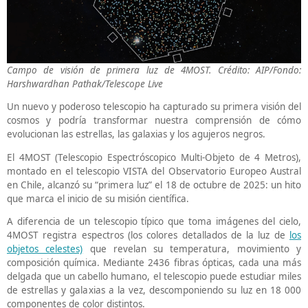
Campo de visión de primera luz de 4MOST. Crédito: AIP/Fondo:
Harshwardhan Pathak/Telescope Live
Un nuevo y poderoso telescopio ha capturado su primera visión del
cosmos y podría transformar nuestra comprensión de cómo
evolucionan las estrellas, las galaxias y los agujeros negros.
El 4MOST (Telescopio Espectróscopico Multi-Objeto de 4 Metros),
montado en el telescopio VISTA del Observatorio Europeo Austral
en Chile, alcanzó su “primera luz” el 18 de octubre de 2025: un hito
que marca el inicio de su misión científica.
A diferencia de un telescopio típico que toma imágenes del cielo,
4MOST registra espectros (los colores detallados de la luz de
los
objetos celestes)
que revelan su temperatura, movimiento y
composición química. Mediante 2436 fibras ópticas, cada una más
delgada que un cabello humano, el telescopio puede estudiar miles
de estrellas y galaxias a la vez, descomponiendo su luz en 18 000
componentes de color distintos.