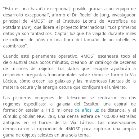
“Esta es una hazaña excepcional, posible gracias a un equipo de
desarrollo excepcional”, afirmó el Dr. Roelof de Jong, investigador
principal de 4MOST en el Instituto Leibniz de Astrofísica de
Potsdam (AIP), que lidera el proyecto internacional. “Los primeros
datos ya son fantásticos. Captar luz que ha viajado durante miles
de millones de años en una fibra del tamaño de un cabello es
asombroso”.
Cuando esté plenamente operativo, 4MOST escaneará todo el
cielo austral cada pocos minutos, creando un catálogo de decenas
de millones de objetos. Los datos que recopile ayudarán a
responder preguntas fundamentales sobre cómo se formó la Vía
Láctea, cómo crecen las galaxias y las misteriosas fuerzas de la
materia oscura y la energía oscura que configuran el universo.
Las primeras imágenes del telescopio se centraron en dos
regiones específicas: la galaxia del Escultor, una espiral de
formación estelar a 11,5 millones
de años luz
de distancia, y el
cúmulo globular NGC 288, una densa esfera de 100.000 estrellas
antiguas en el borde de la Vía Láctea. Las observaciones
demostraron la capacidad de 4MOST para capturar una amplia
gama de objetos celestes en una sola toma.