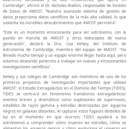
Cambridge”, afirmó el Dr. Nicholas Walton, responsable de Gestión
de Datos de 4MOST. “Nuestro avanzado sistema de gestión de
datos proporciona datos científicos de la más alta calidad, lo que
sustenta los increíbles descubrimientos que 4MOST permitirá”.
“Este es un momento emocionante para ser astrónomo, con la
puesta en marcha de 4MOST y otros telescopios de nueva
generación”, declaró la Dra. Lisa Kelsey, del Instituto de
Astronomía de Cambridge, miembro del equipo de 4MOST. “Ha
llevado mucho tiempo y un equipo enorme llegar hasta aquí, pero
estamos deseando ponernos a trabajar en nuevas y emocionantes
investigaciones científicas”.
Kelsey y sus colegas de Cambridge son miembros de uno de los
primeros proyectos de investigación importantes que utilizan
4MOST: el Estudio Extragaláctico en el Dominio del Tiempo (TiDES).
TiDES se centrará en fenómenos transitorios extragalácticos:
eventos breves y dramáticos como explosiones de supernovas,
estallidos de rayos gamma y estrellas destrozadas por agujeros
negros en galaxias distantes. Al capturar estos fugaces destellos de
luz en el momento en que ocurren, TiDES ayudará a los
astrónomos a comprender cómo mueren las estrellas, cómo se
alimentan los agujeros negros y cómo evoluciona el universo en