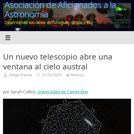
Asociación de Aficionados a la
Saltar
al
Astronomía
contenido
Observando los cielos del Uruguay desde 1952
Un nuevo telescopio abre una
ventana al cielo austral
Diego Arenas
21/10/2025
Noticias
por Sarah Collins,
Universidad de Cambridge